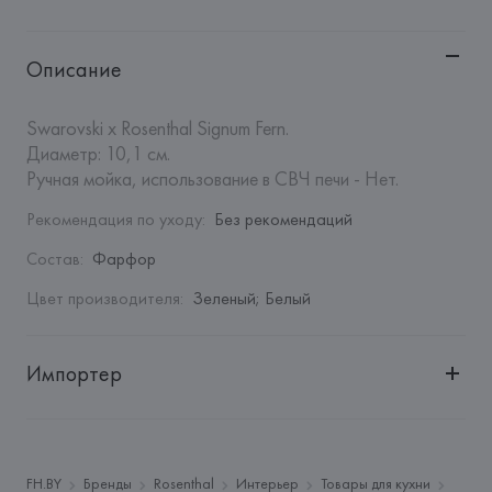
Описание
Swarovski x Rosenthal Signum Fern.

Диаметр: 10,1 см. 

Ручная мойка, использование в СВЧ печи - Нет.
Рекомендация по уходу
:
Без рекомендаций
Состав
:
Фарфор
Цвет производителя
:
Зеленый; Белый
Импортер
Импортер: 
Закрытое акционерное общество «Сквирел-
Строй»
Адрес: 
Республика Беларусь, 220035, г. Минск, ул. 
FH.BY
Бренды
Rosenthal
Интерьер
Товары для кухни