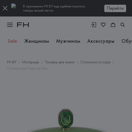
В приложении FH.BY еще удобнее покупать
Перейти
товары вашей мечты
Sale
Женщинам
Мужчинам
Аксессуары
Обу
FH.BY
Интерьер
Товары для кухни
Столовая посуда
Сахарница Signum Fern