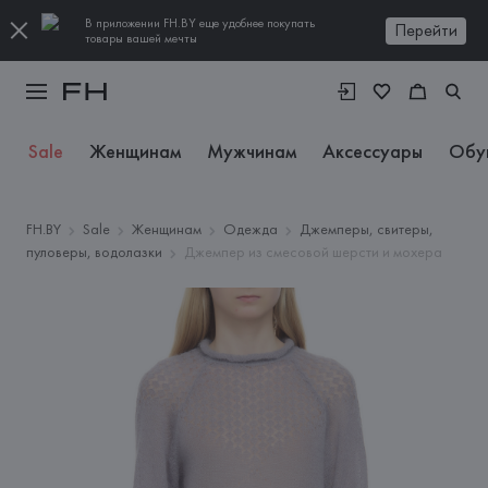
В приложении FH.BY еще удобнее покупать
Перейти
товары вашей мечты
Sale
Женщинам
Мужчинам
Аксессуары
Обу
FH.BY
Sale
Женщинам
Одежда
Джемперы, свитеры,
пуловеры, водолазки
Джемпер из смесовой шерсти и мохера