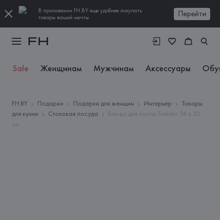
В приложении FH.BY еще удобнее покупать
Перейти
товары вашей мечты
Sale
Женщинам
Мужчинам
Аксессуары
Обу
FH.BY
Подарки
Подарки для женщин
Интерьер
Товары
для кухни
Столовая посуда
Блюдо для пасты Tomato 34 х 32
см