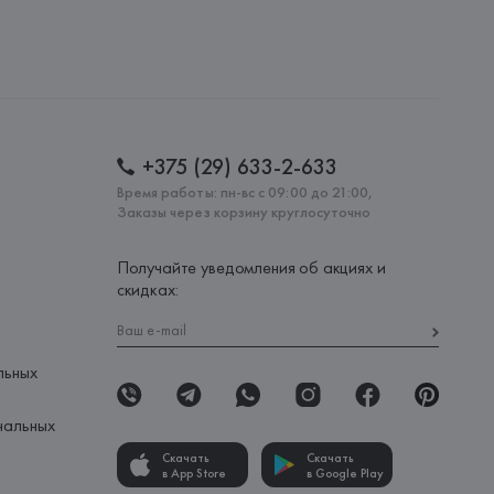
: 
ПОРТУГАЛИЯ
+375 (29) 633-2-633
Время работы: пн-вс с 09:00 до 21:00,
Заказы через корзину круглосуточно
Получайте уведомления об акциях и
скидках:
льных
нальных
Скачать
Скачать
в App Store
в Google Play