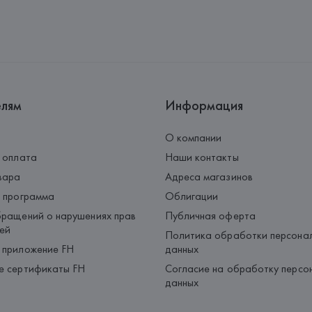
Страна происхождения товара
елям
Информация
О компании
 оплата
Наши контакты
вара
Адреса магазинов
 программа
Облигации
ращений о нарушениях прав
Публичная оферта
ей
Политика обработки персона
 приложение FH
данных
е сертификаты FH
Согласие на обработку персо
данных