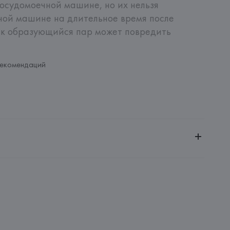
осудомоечной машине, но их нельзя 
ной машине на длительное время после 
ак образующийся пар может повредить 
рекомендаций
й
ное общество «Сквирел-Строй»
20035, г. Минск, ул. Тимирязева, 72A
icas Bordallo Pinheiro SA
Artisticas Bordallo Pinheiro SA, Rua Rafael Bordallo Pinheiro, 
,