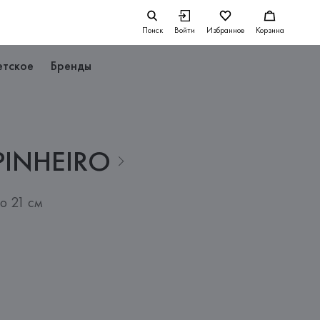
Поиск
Войти
Избранное
Корзина
етское
Бренды
PINHEIRO
o 21 см