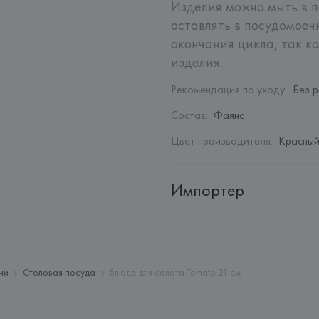
Изделия можно мыть в п
оставлять в посудомоеч
окончания цикла, так к
изделия.
Рекомендация по уходу
:
Без 
Состав
:
Фаянс
Цвет производителя
:
Красны
Импортер
Импортер: 
Закрытое акционер
Адрес: 
Республика Беларусь, 2
Производитель: 
Faianças Artist
ни
Столовая посуда
Блюдо для салата Tomato 21 см
Адрес: 
ПОРТУГАЛИЯ, 
Faianças 
53, 2500-246 Caldas da Rainha