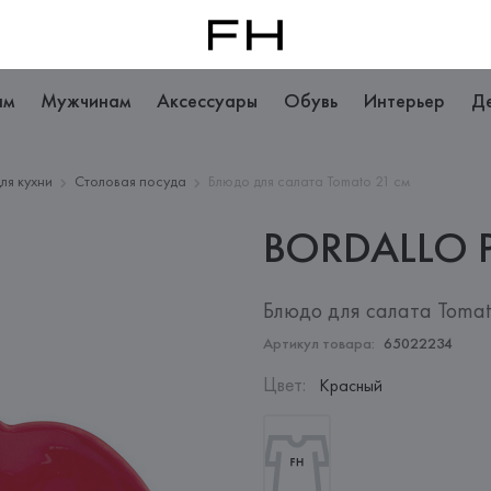
ам
Мужчинам
Аксессуары
Обувь
Интерьер
Д
ля кухни
Столовая посуда
Блюдо для салата Tomato 21 см
BORDALLO
Блюдо для салата Tomat
Артикул товара:
65022234
Цвет
:
Красный