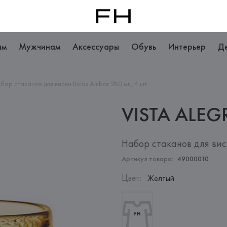
ам
Мужчинам
Аксессуары
Обувь
Интерьер
Д
бор стаканов для виски Bicos Ambar 280 мл, 4 шт.
VISTA
ALEG
Набор стаканов для виск
Артикул товара:
49000010
Цвет
:
Желтый