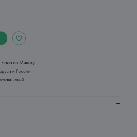
2 часа по Минску
аруси и России
ограничений