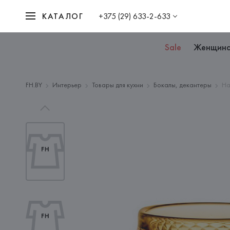
КАТАЛОГ
+375 (29) 633-2-633
Sale
Женщин
FH.BY
Интерьер
Товары для кухни
Бокалы, декантеры
На