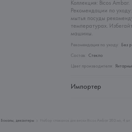
Коллекция: Bicos Ambar.

Рекомендации по уходу:
мытья посуды рекоменду
температурах. Избегайт
машины.
Рекомендация по уходу
:
Без 
Состав
:
Стекло
Цвет производителя
:
Янтарны
Импортер
Импортер: 
Закрытое акционер
Адрес: 
Республика Беларусь, 2
Производитель: 
Vista Alegre
Бокалы, декантеры
Набор стаканов для виски Bicos Ambar 280 мл, 4 шт.
Адрес: 
ПОРТУГАЛИЯ, 
Vista Al