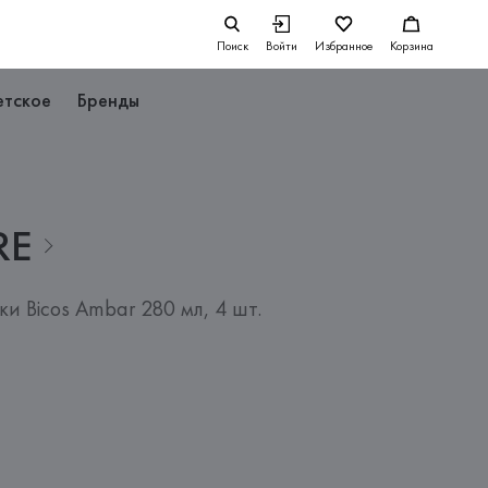
Поиск
Войти
Избранное
Корзина
етское
Бренды
RE
и Bicos Ambar 280 мл, 4 шт.