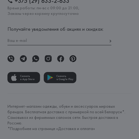
+375 (29) 633-2-633
Время работы: пн-вс с 09:00 до 21:00,
Заказы через корзину круглосуточно
Получайте уведомления об акциях и скидках:
Скачать
Скачать
в App Store
в Google Play
Интернет-магазин одежды, обуви и аксессуаров мировых
брендов. Бесплатная доставка с примеркой по всей Беларуси*.
Самовывоз из фирменных салонов сети. Быстрая доставка в
Россию.
*Подробнее на странице «
Доставка и оплата
»