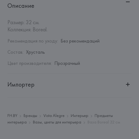
Описание
Размер: 32 см.

Коллекция: Boreal.
Рекомендация по уходу
:
Без рекомендаций
Состав
:
Хрусталь
Цвет производителя
:
Прозрачный
Импортер
Импортер: 
Закрытое акционерное общество «Сквирел-
Строй»
Адрес: 
Республика Беларусь, 220035, г. Минск, ул. 
FH.BY
Бренды
Vista Alegre
Интерьер
Предметы
Тимирязева, 72A
интерьера
Вазы, цветы для интерьера
Ваза Boreal 32 см
Производитель: 
Vista Alegre
Адрес: 
ПОРТУГАЛИЯ, 
Vista Alegre 3830-292 Ílhavo,