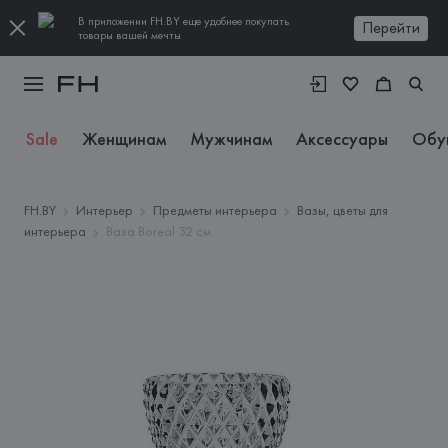
В приложении FH.BY еще удобнее покупать
Перейти
товары вашей мечты
Sale
Женщинам
Мужчинам
Аксессуары
Обу
FH.BY
Интерьер
Предметы интерьера
Вазы, цветы для
интерьера
Ваза Boreal 32 см