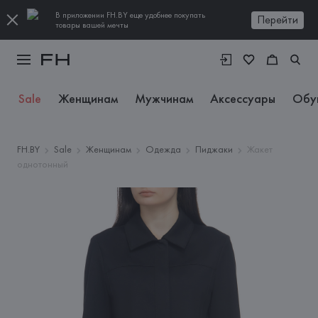
В приложении FH.BY еще удобнее покупать
Перейти
товары вашей мечты
Sale
Женщинам
Мужчинам
Аксессуары
Обу
FH.BY
Sale
Женщинам
Одежда
Пиджаки
Жакет
однотонный