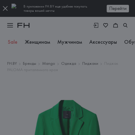
В приложении FH.BY еще удобнее покупать
Перейти
товары вашей мечты
Sale
Женщинам
Мужчинам
Аксессуары
Обу
FH.BY
Бренды
Mango
Одежда
Пиджаки
Пиджак
PALOMA приталенного кроя