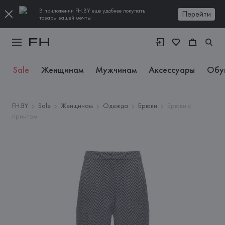
В приложении FH.BY еще удобнее покупать
Перейти
товары вашей мечты
Sale
Женщинам
Мужчинам
Аксессуары
Обу
FH.BY
Sale
Женщинам
Одежда
Брюки
Брюки с
принтом