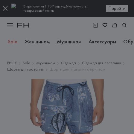
В приложении FH.BY еще удобнее покупать
Перейти
товары вашей мечты
Sale
Женщинам
Мужчинам
Аксессуары
Обу
FH.BY
Sale
Мужчинам
Одежда
Одежда для плавания
Шорты для плавания
Шорты для плавания с принтом