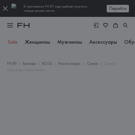
В приложении FH.BY еще удобнее покупать
Перейти
товары вашей мечты
Sale
Женщинам
Мужчинам
Аксессуары
Обу
FH.BY
Бренды
BOSS
Аксессуары
Сумки
Сумка
поясная с логотипом