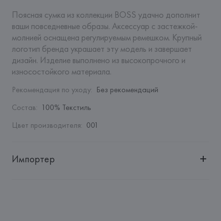
Поясная сумка из коллекции BOSS удачно дополнит 
ваши повседневные образы. Аксессуар с застежкой-
молнией оснащена регулируемым ремешком. Крупный 
логотип бренда украшает эту модель и завершает 
дизайн. Изделие выполнено из высокопрочного и 
износостойкого материала.
Рекомендация по уходу
:
Без рекомендаций
Состав
:
100% Текстиль
Цвет производителя
:
001
Импортер
Импортер: 
Общество с ограниченной ответственностью 
"Авикойл Интернешнл"
Адрес: 
Республика Беларусь, 220051, г. Минск, ул. 
Рафиева, д. 64, помещение 2-27