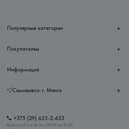
Производитель: 
HUGO BOSS AG
Адрес: 
ГЕРМАНИЯ, 
HUGO BOSS AG, Dieselstrasse 12, D-
72555 Metzingen,
Популярные категории
Страна происхождения товара: 
КАМБОДЖА
Покупателям
Информация
Самовывоз: г. Минск
+375 (29) 633-2-633
Время работы: пн-вс с 09:00 до 21:00,