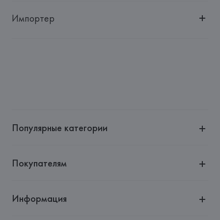
Импортер
Импортер: 
Общество с дополнительной ответственностью 
"БелВиринея"
Адрес: 
Республика Беларусь, 220030, г. Минск, ул. 
Немига, 5, пом. 39
Производитель: 
MAISON ZILLI SAS
Адрес: 
ФРАНЦИЯ, 
12, CHEMIN DES GORGES Bâtiment 7
Страна происхождения товара: 
ИТАЛИЯ
Популярные категории
Покупателям
Информация