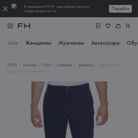
В приложении FH.BY еще удобнее покупать
Перейти
товары вашей мечты
Sale
Женщинам
Мужчинам
Аксессуары
Обу
FH.BY
Бренды
ZILLI
Одежда
Джинсы
Джинсы из
эластичного хлопка