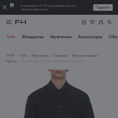
В приложении FH.BY еще удобнее покупать
Перейти
товары вашей мечты
Sale
Женщинам
Мужчинам
Аксессуары
Обу
FH.BY
Sale
Мужчинам
Одежда
Верхняя одежда
Куртки
Куртка стеганая из натуральной шерсти