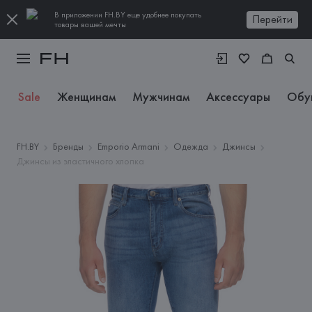
В приложении FH.BY еще удобнее покупать
Перейти
товары вашей мечты
Sale
Женщинам
Мужчинам
Аксессуары
Обу
FH.BY
Бренды
Emporio Armani
Одежда
Джинсы
Джинсы из эластичного хлопка