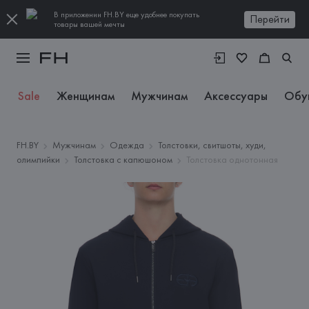
В приложении FH.BY еще удобнее покупать
Перейти
товары вашей мечты
Sale
Женщинам
Мужчинам
Аксессуары
Обу
FH.BY
Мужчинам
Одежда
Толстовки, свитшоты, худи,
олимпийки
Толстовка с капюшоном
Толстовка однотонная