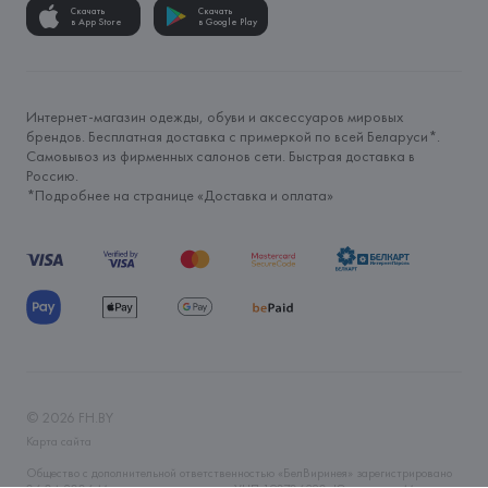
Скачать
Скачать
в App Store
в Google Play
Интернет-магазин одежды, обуви и аксессуаров мировых
брендов. Бесплатная доставка с примеркой по всей Беларуси*.
Самовывоз из фирменных салонов сети. Быстрая доставка в
Россию.
*Подробнее на странице «
Доставка и оплата
»
©
2026
FH.BY
Карта сайта
Общество с дополнительной ответственностью «БелВиринея» зарегистрировано