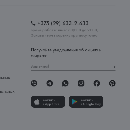
: 
БАНГЛАДЕШ
+375 (29) 633-2-633
Время работы: пн-вс с 09:00 до 21:00,
Заказы через корзину круглосуточно
Получайте уведомления об акциях и
скидках:
льных
нальных
Скачать
Скачать
в App Store
в Google Play