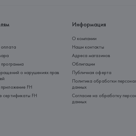
Страна происхождения товара
елям
Информация
О компании
 оплата
Наши контакты
вара
Адреса магазинов
 программа
Облигации
ращений о нарушениях прав
Публичная оферта
ей
Политика обработки персона
 приложение FH
данных
е сертификаты FH
Согласие на обработку персо
данных