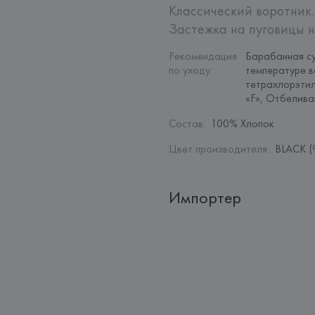
Классический воротник.
Застежка на пуговицы н
Рекомендация 
Барабанная су
по уходу
:
температуре в
тетрахлорэтил
«F», Отбелив
Состав
:
100% Хлопок
Цвет производителя
:
BLACK (
Импортер
Импортер: 
Общество с дополн
Адрес: 
Республика Беларусь, 22
Производитель: 
PUNTO FA, S.
Адрес: 
ИСПАНИЯ, 
Punto Fa, S.
Solità i Plegamans (Barcelona),