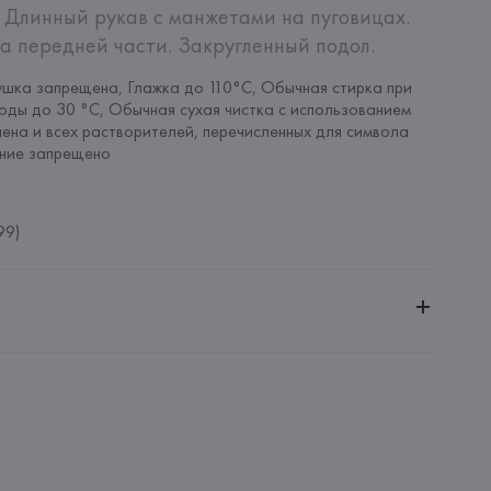
 Длинный рукав с манжетами на пуговицах. 
а передней части. Закругленный подол.
шка запрещена, Глажка до 110°C, Обычная стирка при 
оды до 30 °C, Обычная сухая чистка с использованием 
ена и всех растворителей, перечисленных для символа 
ание запрещено
99)
ительной ответственностью "Белмаркетцентр"
0030, г. Минск, ул. Немига, 5, пом. 39, ком. 1
L
L., Mercaders, 9-11. Pol.Ind. Riera de Caldes. 08184 Palau-