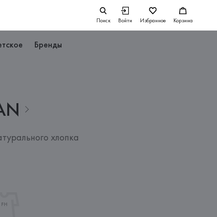
Поиск
Войти
Избранное
Корзина
етское
Бренды
AN
атурального хлопка