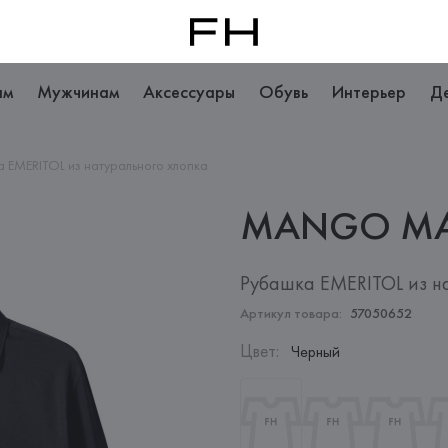
ам
Мужчинам
Аксессуары
Обувь
Интерьер
Д
 EMERITOL из натурального хлопка
MANGO
M
Рубашка EMERITOL из н
Артикул товара:
57050652
Цвет
:
Черный