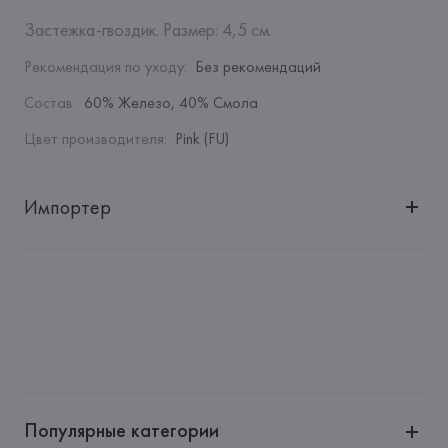
Застежка-гвоздик. Размер: 4,5 см.
Рекомендация по уходу
:
Без рекомендаций
Состав
:
60% Железо, 40% Смола
Цвет производителя
:
Pink (FU)
Импортер
Импортер: 
Общество с дополнительной ответственностью 
"БелВиринея"
Адрес: 
Республика Беларусь, 220030, г. Минск, ул. 
Немига, 5, пом. 39
Производитель: 
Barata & Ramilo, S.A.
Адрес: 
ПОРТУГАЛИЯ, 
Barata & Ramilo, S.A., Rua do Sistelo, 
Lugar de Santegãos. 4435-429 Rio Tinto,
Популярные категории
Страна происхождения товара: 
КИТАЙ