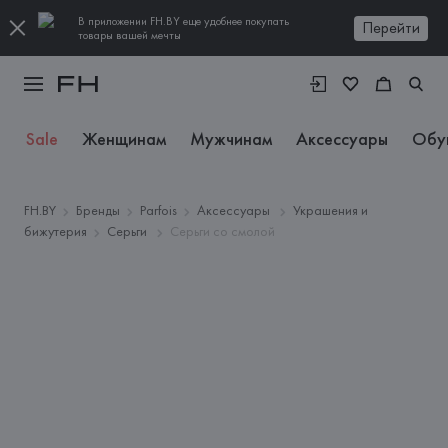
В приложении FH.BY еще удобнее покупать
Перейти
товары вашей мечты
Sale
Женщинам
Мужчинам
Аксессуары
Обу
FH.BY
Бренды
Parfois
Аксессуары
Украшения и
бижутерия
Серьги
Серьги со смолой