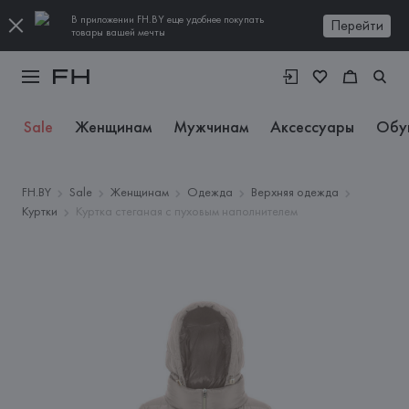
В приложении FH.BY еще удобнее покупать
Перейти
товары вашей мечты
Sale
Женщинам
Мужчинам
Аксессуары
Обу
FH.BY
Sale
Женщинам
Одежда
Верхняя одежда
Куртки
Куртка стеганая с пуховым наполнителем