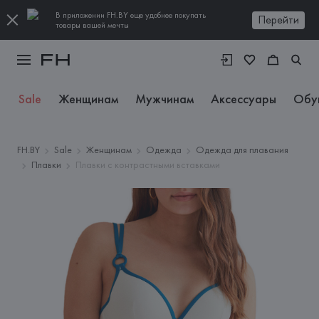
В приложении FH.BY еще удобнее покупать
Перейти
товары вашей мечты
Sale
Женщинам
Мужчинам
Аксессуары
Обу
FH.BY
Sale
Женщинам
Одежда
Одежда для плавания
Плавки
Плавки с контрастными вставками