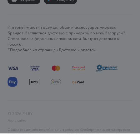
в App Store
в Google Play
Интернет-магазин одежды, обуви и аксессуаров мировых
брендов. Бесплатная доставка с примеркой по всей Беларуси*.
Самовывоз из фирменных салонов сети. Быстрая доставка в
Россию.
*Подробнее на странице «
Доставка и оплата
»
©
2026
FH.BY
Карта сайта
Общество с дополнительной ответственностью «БелВиринея» зарегистрировано
06.04.2006 Минским горисполкомом. УНП 190706320. Юр.адрес: г. Минск, ул.
Немига, 5, пом. 39. Интернет-магазин fh.by зарегистрирован в Торговом реестре