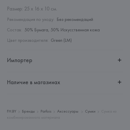
Размер: 25 x 16 x 10 см.
Рекомендация по уходу
:
Без рекомендаций
Состав
:
50% Бумага, 50% Искусственная кожа
Цвет производителя
:
Green (LM)
Импортер
Импортер: 
Общество с дополнительной ответственностью 
"БелВиринея"
Наличие в магазинах
Адрес: 
Республика Беларусь, 220030, г. Минск, ул. 
Немига, 5, пом. 39
Производитель: 
Barata & Ramilo, S.A.
Адрес: 
ПОРТУГАЛИЯ, 
Barata & Ramilo, S.A., Rua do Sistelo, 
FH.BY
Бренды
Parfois
Аксессуары
Сумки
Сумка из
Lugar de Santegãos. 4435-429 Rio Tinto,
комбинированного материала
Страна происхождения товара: 
КИТАЙ