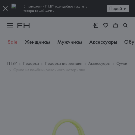
В приложении FH.BY еще удобнее покупать
Перейти
товары вашей мечты
Sale
Женщинам
Мужчинам
Аксессуары
Обу
FH.BY
Подарки
Подарки для женщин
Аксессуары
Сумки
Сумка из комбинированного материала