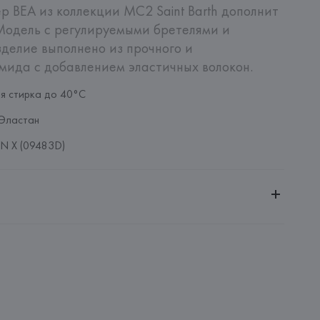
 BEA из коллекции MC2 Saint Barth дополнит 
Модель с регулируемыми бретелями и 
делие выполнено из прочного и 
мида с добавлением эластичных волокон.
ая стирка до 40°C
Эластан
N X (09483D)
ительной ответственностью "БелВиринея"
20030, г. Минск, ул. Немига, 5, пом. 39
 Via Comelico 3, 20135 Milano,
: 
ИТАЛИЯ