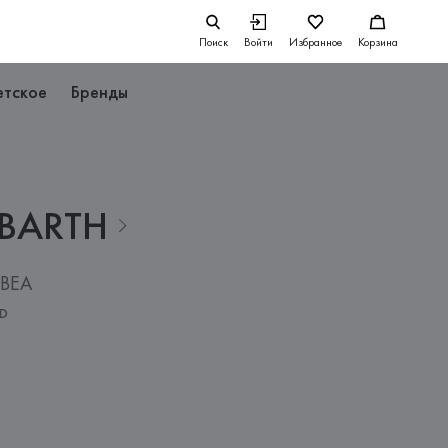
Поиск
Войти
Избранное
Корзина
етское
Бренды
BARTH
 BEA
3D