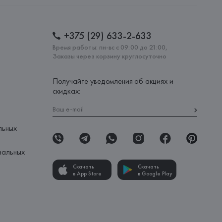
+375 (29) 633-2-633
Время работы: пн-вс с 09:00 до 21:00,
Заказы через корзину круглосуточно
Получайте уведомления об акциях и
скидках:
льных
нальных
Скачать
Скачать
в App Store
в Google Play