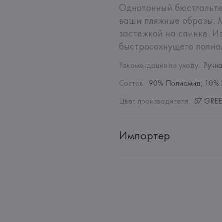
Однотонный бюстгальтер
ваши пляжные образы. 
застежкой на спинке. Из
быстросохнущего полиа
Рекомендация по уходу
:
Ручн
Состав
:
90% Полиамид, 10% 
Цвет производителя
:
57 GREE
Импортер
Импортер: 
Общество с дополн
Адрес: 
Республика Беларусь, 2
Производитель: 
St. Barth Srl
Адрес: 
ИТАЛИЯ, 
St. Barth Srl,
Страна происхождения товара