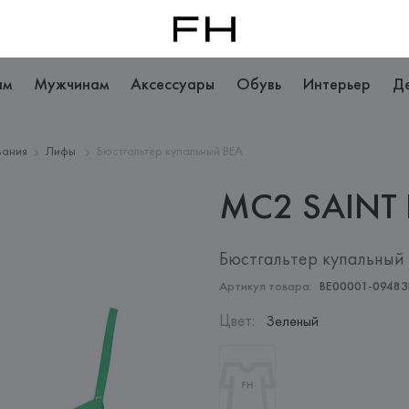
ам
Мужчинам
Аксессуары
Обувь
Интерьер
Д
вания
Лифы
Бюстгальтер купальный BEA
MC2 SAINT
Бюстгальтер купальный
Артикул товара:
BE00001-0948
Цвет
:
Зеленый