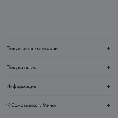
Производитель: 
Vista Alegre
Адрес: 
ПОРТУГАЛИЯ, 
Vista Alegre 3830-292 Ílhavo,
Страна происхождения товара: 
ПОРТУГАЛИЯ
Популярные категории
Покупателям
Информация
Самовывоз: г. Минск