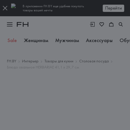
В приложении FH.BY еще удобнее покупать
Перейти
товары вашей мечты
Sale
Женщинам
Мужчинам
Аксессуары
Обу
FH.BY
Интерьер
Товары для кухни
Столовая посуда
Блюдо овальное HERBARIAE 41,1 х 29,7 см