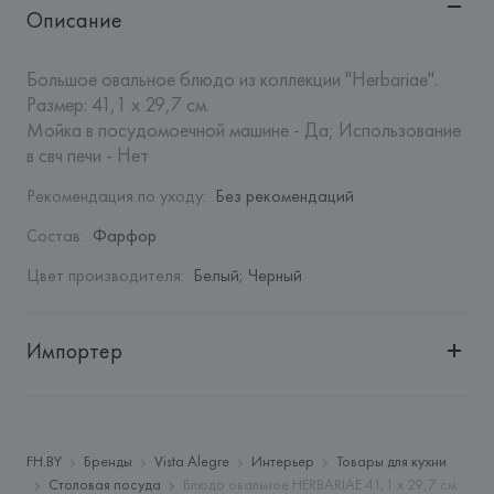
Описание
Большое овальное блюдо из коллекции "Herbariae". 

Размер: 41,1 х 29,7 см.

Мойка в посудомоечной машине - Да; Использование 
в свч печи - Нет
Рекомендация по уходу
:
Без рекомендаций
Состав
:
Фарфор
Цвет производителя
:
Белый; Черный
Импортер
Импортер: 
Закрытое акционерное общество «Сквирел-
Строй»
Адрес: 
Республика Беларусь, 220035, г. Минск, ул. 
FH.BY
Бренды
Vista Alegre
Интерьер
Товары для кухни
Тимирязева, 72A
Столовая посуда
Блюдо овальное HERBARIAE 41,1 х 29,7 см