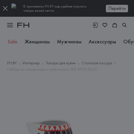
В приложении FH.BY еще удобнее покупать
Перейти
товары вашей мечты
Sale
Женщинам
Мужчинам
Аксессуары
Обу
FH.BY
Интерьер
Товары для кухни
Столовая посуда
Набор из сахарницы и сливочника TEA WITH ALICE