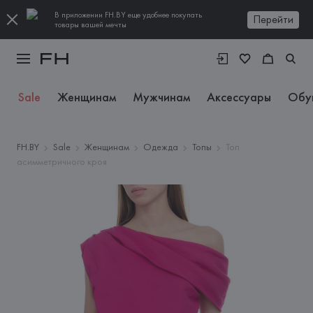
В приложении FH.BY еще удобнее покупать
Перейти
товары вашей мечты
Sale
Женщинам
Мужчинам
Аксессуары
Обу
FH.BY
Sale
Женщинам
Одежда
Топы
Топ
асимметричного кроя