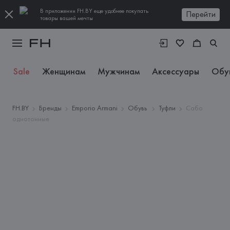
В приложении FH.BY еще удобнее покупать
Перейти
товары вашей мечты
Sale
Женщинам
Мужчинам
Аксессуары
Обу
FH.BY
Бренды
Emporio Armani
Обувь
Туфли
Сабо
однотонные