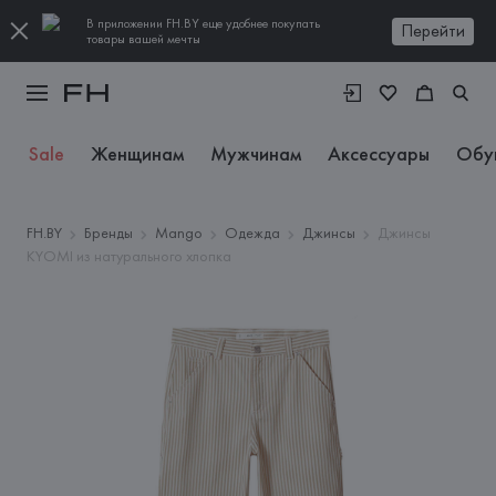
В приложении FH.BY еще удобнее покупать
Перейти
товары вашей мечты
Sale
Женщинам
Мужчинам
Аксессуары
Обу
FH.BY
Бренды
Mango
Одежда
Джинсы
Джинсы
KYOMI из натурального хлопка