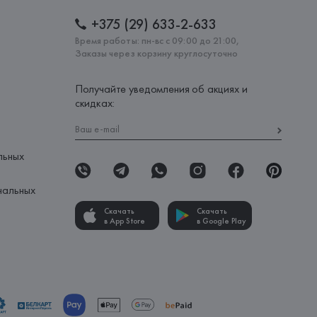
+375 (29) 633-2-633
Время работы: пн-вс с 09:00 до 21:00,
Заказы через корзину круглосуточно
Получайте уведомления об акциях и
скидках:
льных
нальных
Скачать
Скачать
в App Store
в Google Play