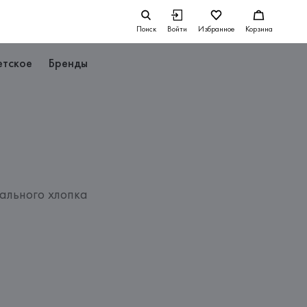
Поиск
Войти
Избранное
Корзина
етское
Бренды
льного хлопка