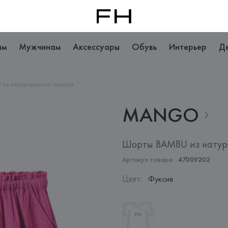
ам
Мужчинам
Аксессуары
Обувь
Интерьер
Д
из натурального хлопка
MANGO
Шорты BAMBU из натура
Артикул товара:
47009202
Цвет
:
Фуксия