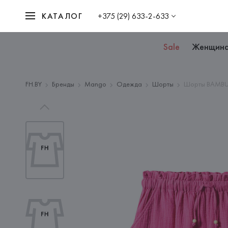
КАТАЛОГ
+375 (29) 633-2-633
Sale
Женщин
FH.BY
Бренды
Mango
Одежда
Шорты
Шорты BAMBU 