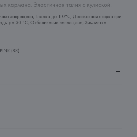
ых кармана. Эластичная талия с кулиской.
шка запрещена, Глажка до 110°C, Деликатная стирка при 
оды до 30 °C, Отбеливание запрещено, Химчистка 
PINK (88)
ительной ответственностью "Белмаркетцентр"
0030, г. Минск, ул. Немига, 5, пом. 39, ком. 1
 S.A.
S.A., Via Augusta 10 (Pol. Ind. Riera de Caldes), 08184 
lona),
: 
ИНДИЯ