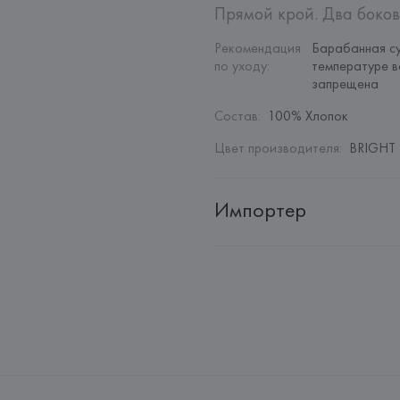
Прямой крой. Два боков
Рекомендация 
Барабанная су
по уходу
:
температуре в
запрещена
Состав
:
100% Хлопок
Цвет производителя
:
BRIGHT 
Импортер
Импортер: 
Общество с дополн
Адрес: 
Республика Беларусь, 22
Производитель: 
MANGO MNG,
Адрес: 
ИСПАНИЯ, 
MANGO MNG, 
Palau-Solità i Plegamans (Barce
Страна происхождения товара