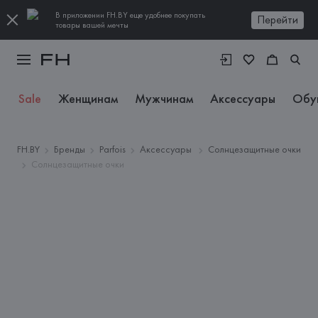
В приложении FH.BY еще удобнее покупать
Перейти
товары вашей мечты
Sale
Женщинам
Мужчинам
Аксессуары
Обу
FH.BY
Бренды
Parfois
Аксессуары
Солнцезащитные очки
Солнцезащитные очки