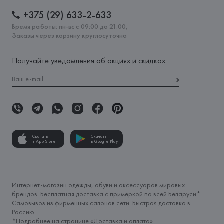
+375 (29) 633-2-633
Время работы: пн-вс с 09:00 до 21:00,
Заказы через корзину круглосуточно
Получайте уведомления об акциях и скидках:
Скачать
Скачать
в App Store
в Google Play
Интернет-магазин одежды, обуви и аксессуаров мировых
брендов. Бесплатная доставка с примеркой по всей Беларуси*.
Самовывоз из фирменных салонов сети. Быстрая доставка в
Россию.
*Подробнее на странице «
Доставка и оплата
»