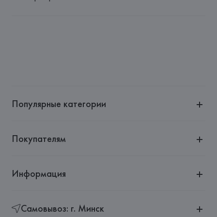
Импортер: 
Общество с дополнительной ответственностью 
"БелВиринея"
Адрес: 
Республика Беларусь, 220030, г. Минск, ул. 
Немига, 5, пом. 39
Производитель: 
Corneliani S.P.A.
Адрес: 
ИТАЛИЯ, 
Corneliani S.r.l., Via Durini, 24 - 20122 
Milano,
Популярные категории
Страна происхождения товара: 
ТУРЦИЯ
Покупателям
Информация
Самовывоз: г. Минск