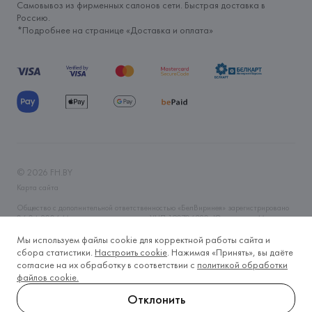
Самовывоз из фирменных салонов сети. Быстрая доставка в
Россию.
*Подробнее на странице «
Доставка и оплата
»
©
2026
FH.BY
Карта сайта
Общество с дополнительной ответственностью «БелВиринея» зарегистрировано
06.04.2006 Минским горисполкомом. УНП 190706320. Юр.адрес: г. Минск, ул.
Немига, 5, пом. 39. Интернет-магазин fh.by зарегистрирован в Торговом реестре
Республики Беларусь 14.11.2019 года. Регистрационный номер 465593. Время
Мы используем файлы cookie для корректной работы сайта и
работы Пн-Вс, круглосуточно. Тел.: +375 (29) 633-2-633, +375 (17) 328-60-79.
сбора статистики.
Настроить cookie
. Нажимая «Принять», вы даёте
E-mail: fh@fh.by
согласие на их обработку в соответствии с
политикой обработки
Контакты лица, уполномоченного рассматривать обращения покупателей о
файлов cookie.
нарушении прав, предусмотренных законодательством о защите прав
потребителей: тел.: +375 (17) 243-20-79, e-mail: o.boris@fh.by
Отклонить
Контакты отдела торговли и услуг администрации Центрального района г.