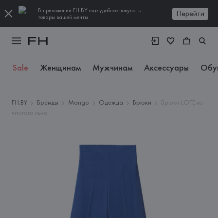
В приложении FH.BY еще удобнее покупать
Перейти
товары вашей мечты
Sale
Женщинам
Мужчинам
Аксессуары
Обу
FH.BY
Бренды
Mango
Одежда
Брюки
Брюки LOTE из
чистого льна