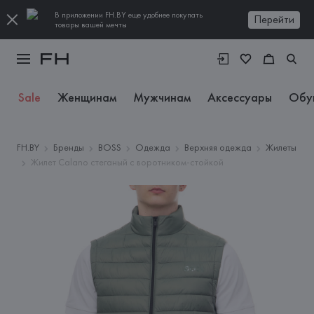
В приложении FH.BY еще удобнее покупать
Перейти
товары вашей мечты
Sale
Женщинам
Мужчинам
Аксессуары
Обу
FH.BY
Бренды
BOSS
Одежда
Верхняя одежда
Жилеты
Жилет Calano стеганый с воротником-стойкой