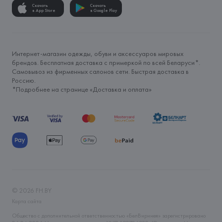
Скачать
Скачать
в App Store
в Google Play
Интернет-магазин одежды, обуви и аксессуаров мировых
брендов. Бесплатная доставка с примеркой по всей Беларуси*.
Самовывоз из фирменных салонов сети. Быстрая доставка в
Россию.
*Подробнее на странице «
Доставка и оплата
»
©
2026
FH.BY
Карта сайта
Общество с дополнительной ответственностью «БелВиринея» зарегистрировано