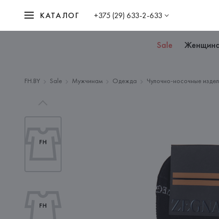
КАТАЛОГ
+375 (29) 633-2-633
Sale
Женщин
FH.BY
Sale
Мужчинам
Одежда
Чулочно-носочные издел