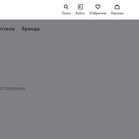
Поиск
Войти
Избранное
Корзина
етское
Бренды
вставками