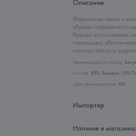
Описание
Фирменные носки с мин
образы современного му
бренда использовали не
полиамида, обеспечива
износостойкость издели
Рекомендация по уходу
:
Без 
Состав
:
85% Лиоцелл, 13% П
Цвет производителя
:
001
Импортер
Импортер: 
Общество с дополн
Наличие в магазина
Адрес: 
Республика Беларусь, 2