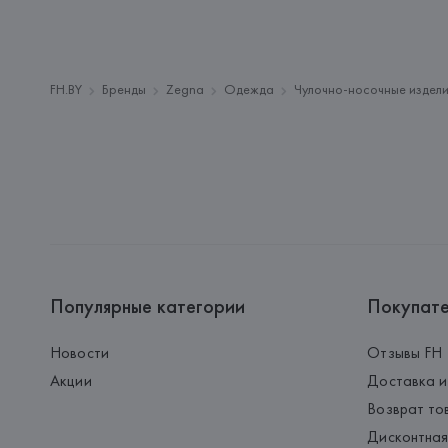
FH.BY
Бренды
Zegna
Одежда
Чулочно-носочные издел
Популярные категории
Покупат
Новости
Отзывы FH
Акции
Доставка и
Возврат то
Дисконтная