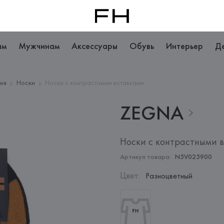
ам
Мужчинам
Аксессуары
Обувь
Интерьер
Д
ия
Носки
Носки с контрастными вставками
ZEGNA
Носки с контрастными 
Артикул товара:
N5V025900
Цвет
:
Разноцветный