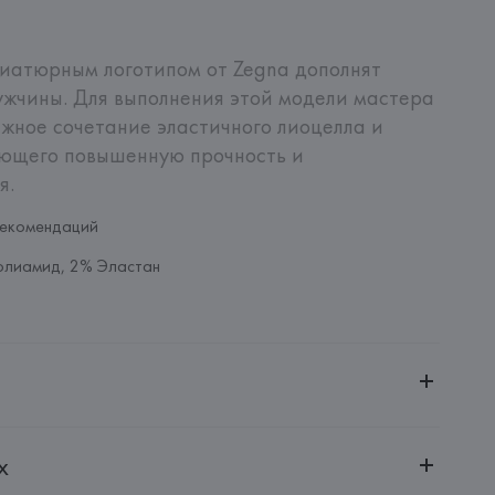
иатюрным логотипом от Zegna дополнят 
жчины. Для выполнения этой модели мастера 
жное сочетание эластичного лиоцелла и 
ющего повышенную прочность и 
я.
рекомендаций
олиамид, 2% Эластан
ительной ответственностью "БелВиринея"
х
20030, г. Минск, ул. Немига, 5, пом. 39