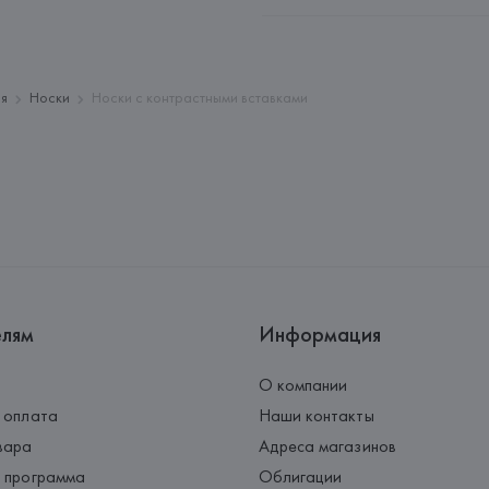
Производитель: 
ISA S.p.A.
Адрес: 
ИТАЛИЯ, 
ISA S.p.A., St
Страна происхождения товара
ия
Носки
Носки с контрастными вставками
елям
Информация
О компании
 оплата
Наши контакты
вара
Адреса магазинов
 программа
Облигации