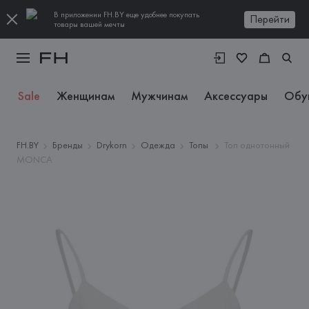
В приложении FH.BY еще удобнее покупать
Перейти
товары вашей мечты
Sale
Женщинам
Мужчинам
Аксессуары
Обу
FH.BY
Бренды
Drykorn
Одежда
Топы
Топ однотонный
MONCA