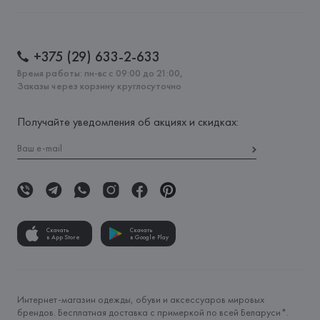
+375 (29) 633-2-633
Время работы: пн-вс с 09:00 до 21:00,
Заказы через корзину круглосуточно
Получайте уведомления об акциях и скидках:
Скачать
Скачать
в App Store
в Google Play
Интернет-магазин одежды, обуви и аксессуаров мировых
брендов. Бесплатная доставка с примеркой по всей Беларуси*.