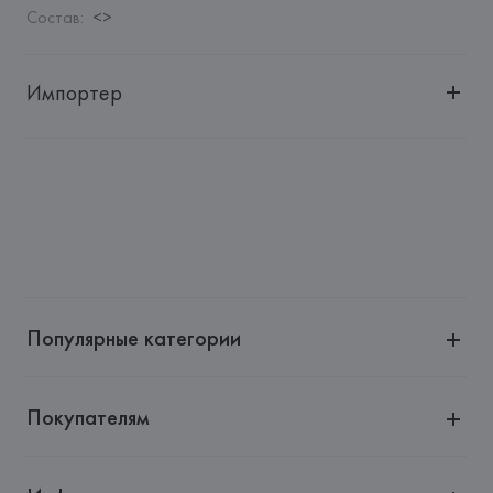
Состав
:
<>
Импортер
Импортер: 
Бьюти-стандарт частное торговое унитарное 
предприятие
Адрес: 
г. Минск, пер. Козлова, 7б, комн. 14
Производитель: 
A.G.E.stop GmbH
Адрес: 
ШВЕЙЦАРИЯ, 
A.G.E.stop GmbH, 2 Bundesplatz, 
6300 Zug,
Страна происхождения товара: 
ШВЕЙЦАРИЯ
Популярные категории
Покупателям