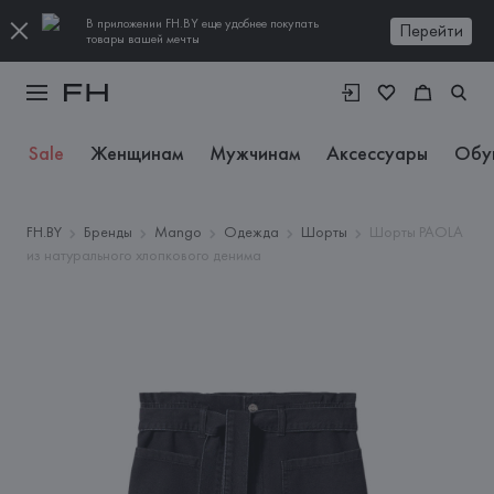
В приложении FH.BY еще удобнее покупать
Перейти
товары вашей мечты
Sale
Женщинам
Мужчинам
Аксессуары
Обу
FH.BY
Бренды
Mango
Одежда
Шорты
Шорты PAOLA
из натурального хлопкового денима