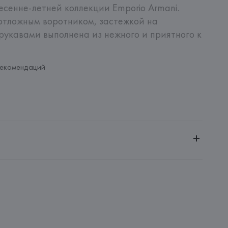
сенне-летней коллекции Emporio Armani. 
отложным воротником, застежкой на 
рукавами выполнена из нежного и приятного к 
рекомендаций
ченной ответственностью "Авикойл Интернешнл"
20051, г. Минск, ул. Рафиева, д. 64, помещение 2-27
 S.p.A.
i S.p.A - Via Borgonuovo 11, 20121 Milano,
: 
КИТАЙ