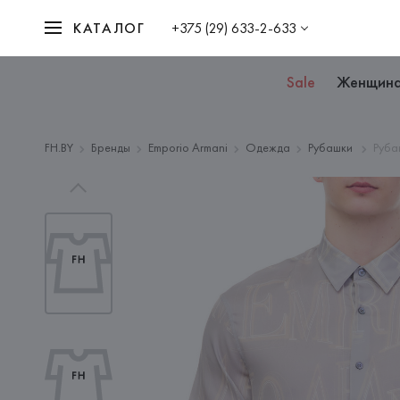
КАТАЛОГ
+375 (29) 633-2-633
Sale
Женщин
FH.BY
Бренды
Emporio Armani
Одежда
Рубашки
Руба