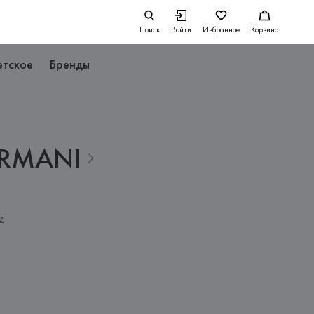
Поиск
Войти
Избранное
Корзина
етское
Бренды
RMANI
Z