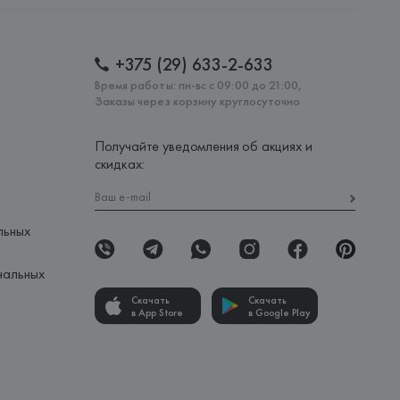
+375 (29) 633-2-633
Время работы: пн-вс с 09:00 до 21:00,
Заказы через корзину круглосуточно
Получайте уведомления об акциях и
скидках:
льных
нальных
Скачать
Скачать
в App Store
в Google Play