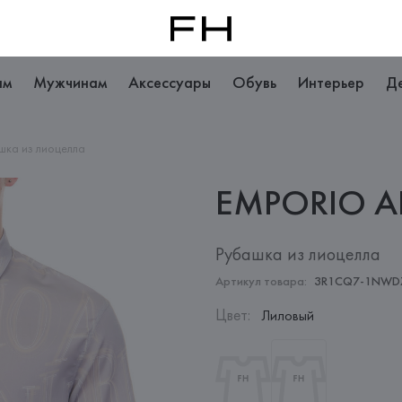
ам
Мужчинам
Аксессуары
Обувь
Интерьер
Д
шка из лиоцелла
EMPORIO
A
Рубашка из лиоцелла
Артикул товара:
3R1CQ7-1NWD
Цвет
:
Лиловый