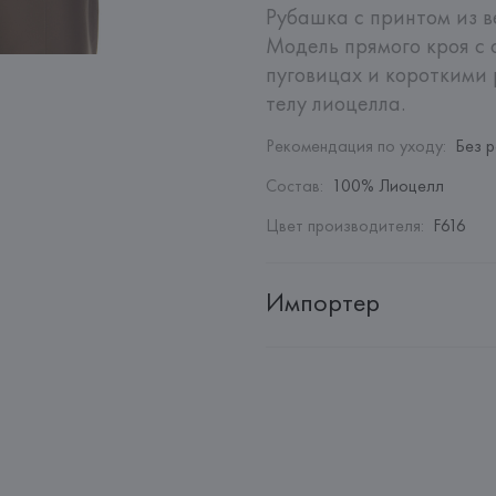
Рубашка с принтом из ве
Модель прямого кроя с 
пуговицах и короткими 
телу лиоцелла.
Рекомендация по уходу
:
Без 
Состав
:
100% Лиоцелл
Цвет производителя
:
F616
Импортер
Импортер: 
Общество с ограни
Адрес: 
Республика Беларусь, 2
Производитель: 
Giorgio Armani
Адрес: 
ИТАЛИЯ, 
Giorgio Arman
Страна происхождения товара