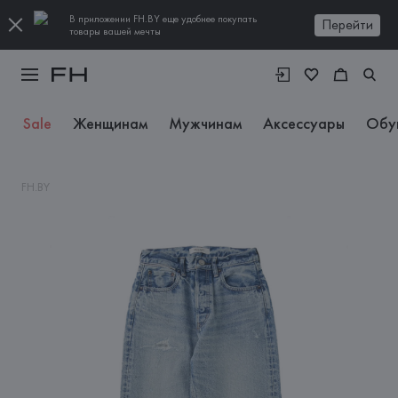
В приложении FH.BY еще удобнее покупать
Перейти
товары вашей мечты
Sale
Женщинам
Мужчинам
Аксессуары
Обу
FH.BY