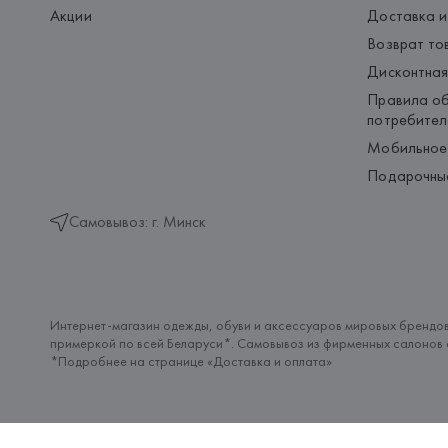
Акции
Доставка и
Возврат то
Дисконтная
Правила об
потребител
Мобильное
Подарочны
Самовывоз: г. Минск
Интернет-магазин одежды, обуви и аксессуаров мировых брендов
примеркой по всей Беларуси*. Самовывоз из фирменных салонов с
*Подробнее на странице «
Доставка и оплата
»