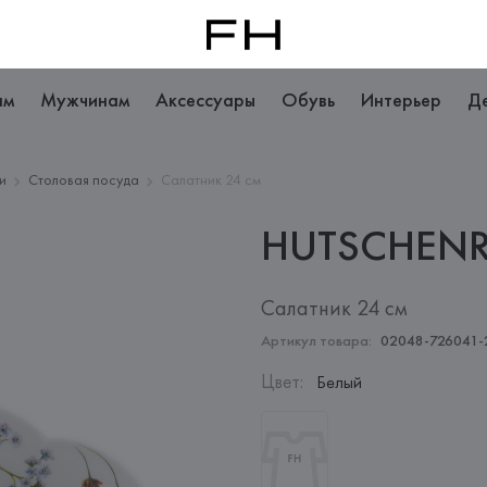
ам
Мужчинам
Аксессуары
Обувь
Интерьер
Д
и
Столовая посуда
Салатник 24 см
HUTSCHENR
Салатник 24 см
Артикул товара:
02048-726041-
Цвет
:
Белый