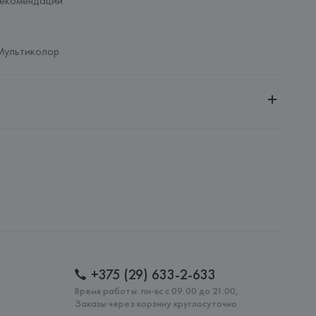
рекомендаций
Мультиколор
ное общество «Сквирел-Строй»
20035, г. Минск, ул. Тимирязева, 72A
OSENTHAL GmbH
ROSENTHAL GmbH, Philip-Rosenthal-Platz 1, D-95100 SELB 
: 
БАНГЛАДЕШ
+375 (29) 633-2-633
Время работы: пн-вс с 09:00 до 21:00,
Заказы через корзину круглосуточно