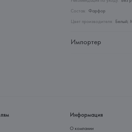
Рекомендация по уходу
:
Без 
Состав
:
Фарфор
Цвет производителя
:
Белый; 
Импортер
Импортер: 
Закрытое акционер
Адрес: 
Республика Беларусь, 2
Производитель: 
Rosenthal R
Адрес: 
ГЕРМАНИЯ, 
Rosenthal 
Germany
Страна происхождения товара
елям
Информация
О компании