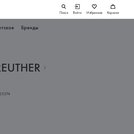
Поиск
Войти
Избранное
Корзина
етское
Бренды
EUTHER
25274