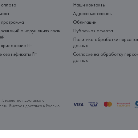
 оплата
Наши контакты
вара
Адреса магазинов
 программа
Облигации
ращений о нарушениях прав
Публичная оферта
ей
Политика обработки персона
 приложение FH
данных
е сертификаты FH
Согласие на обработку персо
данных
. Бесплатная доставка с
ети. Быстрая доставка в Россию.