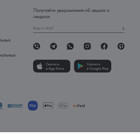
Получайте уведомления об акциях и
скидках:
льных
нальных
Скачать
Скачать
в App Store
в Google Play