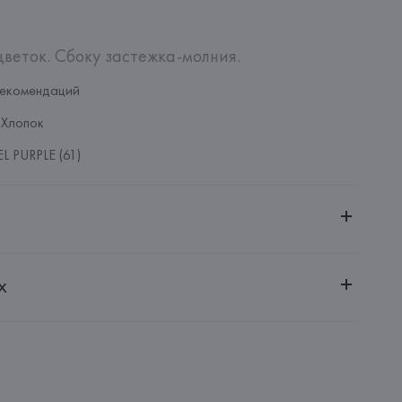
веток. Сбоку застежка-молния.
рекомендаций
 Хлопок
L PURPLE (61)
ительной ответственностью "Белмаркетцентр"
х
0030, г. Минск, ул. Немига, 5, пом. 39, ком. 1
 S.A.
S.A., Via Augusta 10 (Pol. Ind. Riera de Caldes), 08184 
lona),
: 
ТУРЦИЯ