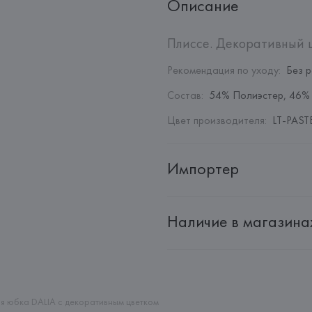
Описание
Плиссе. Декоративный ц
Рекомендация по уходу
:
Без 
Состав
:
54% Полиэстер, 46%
Цвет производителя
:
LT-PASTE
Импортер
Импортер: 
Общество с дополн
Наличие в магазина
Адрес: 
Республика Беларусь, 22
Производитель: 
MANGO MNG,
Адрес: 
ИСПАНИЯ, 
MANGO MNG, 
Palau-Solità i Plegamans (Barce
Страна происхождения товара
я юбка DALIA с декоративным цветком