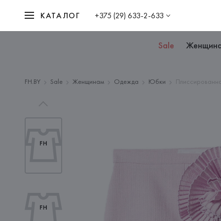
КАТАЛОГ
+375 (29) 633-2-633
Sale
Женщин
FH.BY
Sale
Женщинам
Одежда
Юбки
Плиссированна