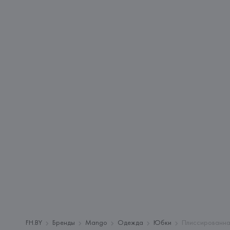
FH.BY
Бренды
Mango
Одежда
Юбки
Плиссированна