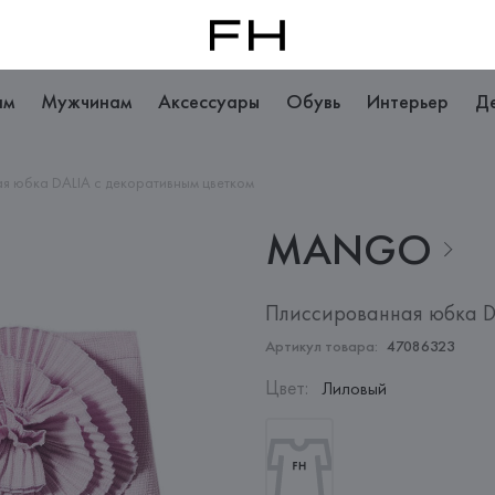
ам
Мужчинам
Аксессуары
Обувь
Интерьер
Д
я юбка DALIA с декоративным цветком
MANGO
Плиссированная юбка D
Артикул товара:
47086323
Цвет
:
Лиловый