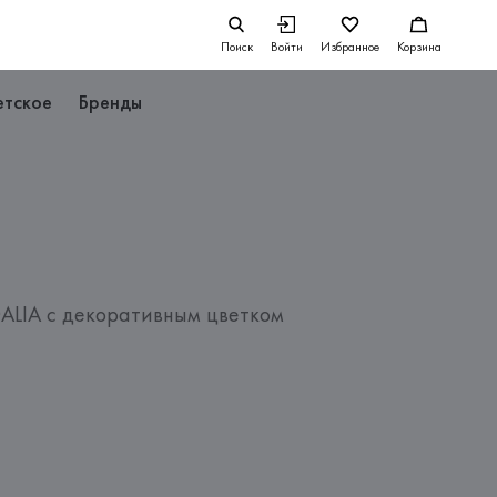
Поиск
Войти
Избранное
Корзина
етское
Бренды
ALIA с декоративным цветком