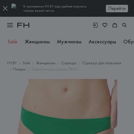
В приложении FH.BY еще удобнее покупать
Перейти
товары вашей мечты
Sale
Женщинам
Мужчинам
Аксессуары
Обу
FH.BY
Sale
Женщинам
Одежда
Одежда для плавания
Плавки
Однотонные плавки FIRSTY