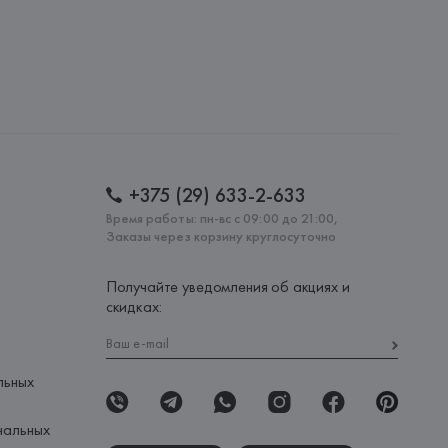
nipersonale, Via M. Mazzacurati 6 - 42122 Reggio Emilia,
: 
МОЛДОВА, РЕСПУБЛИКА
+375 (29) 633-2-633
Время работы: пн-вс с 09:00 до 21:00,
Заказы через корзину круглосуточно
Получайте уведомления об акциях и
скидках:
льных
нальных