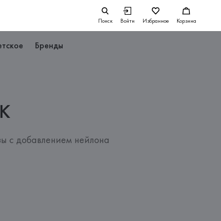
Поиск
Войти
Избранное
Корзина
етское
Бренды
K
зы с добавлением нейлона