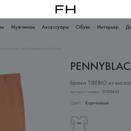
ам
Мужчинам
Аксессуары
Обувь
Интерьер
Д
 из вискозы с добавлением нейлона
PENNYBLAC
Брюки TIBERIO из виско
Артикул товара:
21310623
Цвет
:
Коричневый