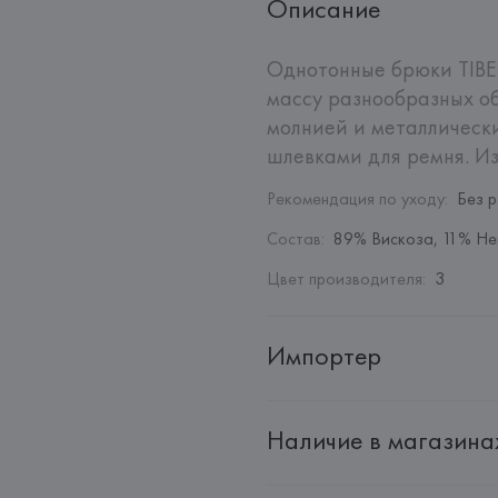
Описание
Однотонные брюки TIBE
массу разнообразных об
молнией и металлическ
шлевками для ремня. Из
Рекомендация по уходу
:
Без 
Состав
:
89% Вискоза, 11% Не
Цвет производителя
:
3
Импортер
Импортер: 
Общество с дополн
Наличие в магазина
Адрес: 
Республика Беларусь, 2
Производитель: 
DEDIMAX srl u