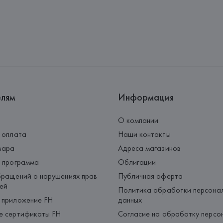
Адрес: 
ИТАЛИЯ, 
DEDIMAX srl u
Страна происхождения товара
елям
Информация
О компании
 оплата
Наши контакты
вара
Адреса магазинов
 программа
Облигации
ращений о нарушениях прав
Публичная оферта
ей
Политика обработки персона
 приложение FH
данных
е сертификаты FH
Согласие на обработку персо