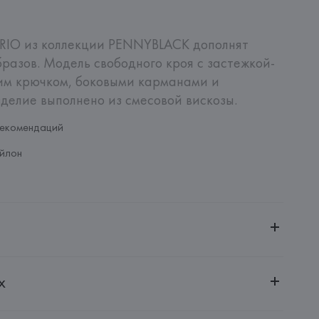
RIO из коллекции PENNYBLACK дополнят 
разов. Модель свободного кроя с застежкой-
им крючком, боковыми карманами и 
делие выполнено из смесовой вискозы.
рекомендаций
йлон
ительной ответственностью "БелВиринея"
х
20030, г. Минск, ул. Немига, 5, пом. 39
nipersonale