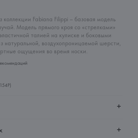
коллекции Fabiana Filippi – базовая модель 
лучай. Модель прямого кроя со «стрелками» 
эластичной талией на кулиске и боковыми 
з натуральной, воздухопроницаемой шерсти, 
тные ощущения во время носки.
рекомендаций
154P)
ительной ответственностью "БелВиринея"
х
20030, г. Минск, ул. Немига, 5, пом. 39