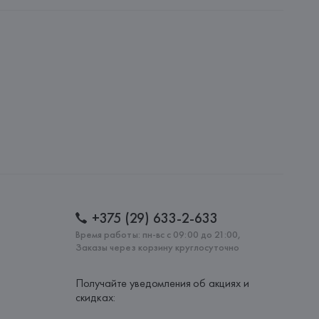
S.p.A.
i S.p.A., Via Bruno Buozzi, 90 zona ind.le, 06030 Giano 
: 
ИТАЛИЯ
+375 (29) 633-2-633
Время работы: пн-вс с 09:00 до 21:00,
Заказы через корзину круглосуточно
Получайте уведомления об акциях и
скидках: