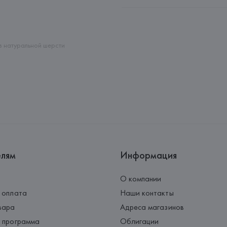
Производитель: 
Fabiana Filippi 
Адрес: 
ИТАЛИЯ, 
Fabiana Filipp
dell’Umbria, Perugia,
Страна происхождения товара
з натуральной шерсти
елям
Информация
О компании
 оплата
Наши контакты
вара
Адреса магазинов
 программа
Облигации