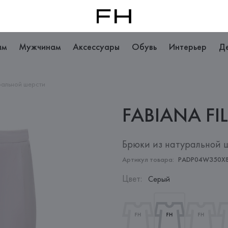
ам
Мужчинам
Аксессуары
Обувь
Интерьер
Д
ральной шерсти
FABIANA
FIL
Брюки из натуральной 
Артикул товара:
PADP04W350X
Цвет
:
Серый