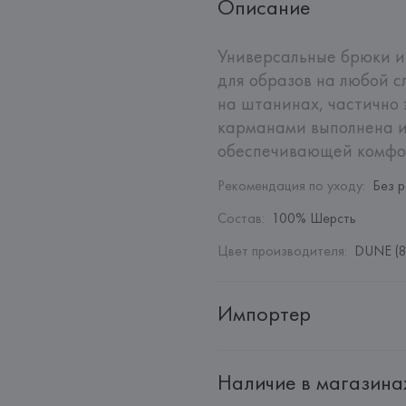
Описание
Универсальные брюки из 
для образов на любой с
на штанинах, частично 
карманами выполнена и
обеспечивающей комфор
Рекомендация по уходу
:
Без 
Состав
:
100% Шерсть
Цвет производителя
:
DUNE (8
Импортер
Импортер: 
Общество с дополн
Наличие в магазина
Адрес: 
Республика Беларусь, 2