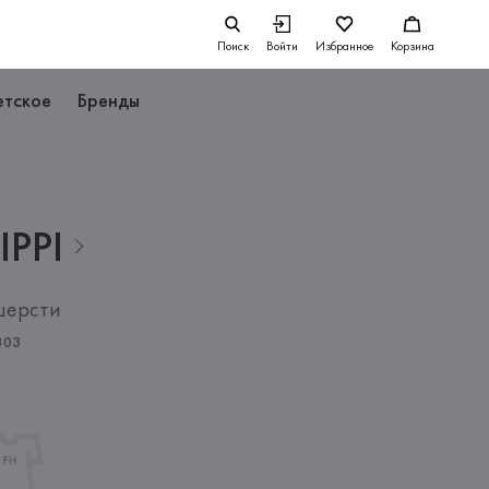
Поиск
Войти
Избранное
Корзина
етское
Бренды
IPPI
шерсти
803