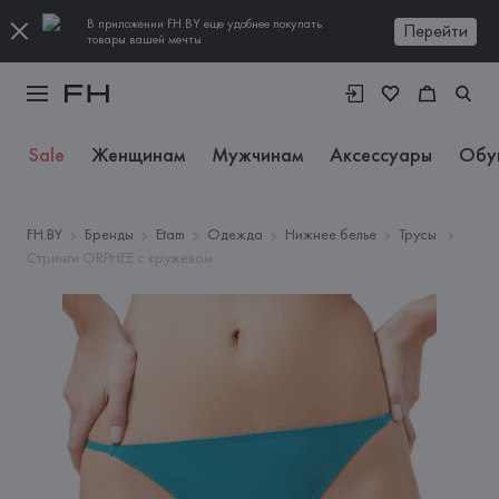
В приложении FH.BY еще удобнее покупать
Перейти
товары вашей мечты
Sale
Женщинам
Мужчинам
Аксессуары
Обу
FH.BY
Бренды
Etam
Одежда
Нижнее белье
Трусы
Стринги ORPHEE с кружевом