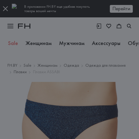
В приложении FH.BY еще удобнее покупать
Перейти
товары вашей мечты
Sale
Женщинам
Мужчинам
Аксессуары
Обу
FH.BY
Sale
Женщинам
Одежда
Одежда для плавания
Плавки
Плавки ASSABI