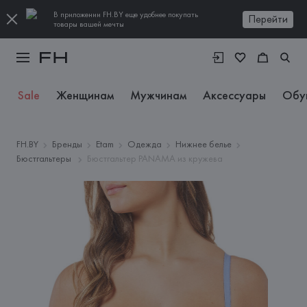
В приложении FH.BY еще удобнее покупать
Перейти
товары вашей мечты
Sale
Женщинам
Мужчинам
Аксессуары
Обу
FH.BY
Бренды
Etam
Одежда
Нижнее белье
Бюстгальтеры
Бюстгальтер PANAMA из кружева