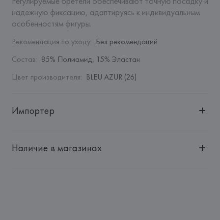
Регулируемые бретели обеспечивают точную посадку и 
надежную фиксацию, адаптируясь к индивидуальным 
особенностям фигуры.
Рекомендация по уходу
:
Без рекомендаций
Состав
:
85% Полиамид, 15% Эластан
Цвет производителя
:
BLEU AZUR (26)
Импортер
Импортер: 
Общество с дополнительной ответственностью 
"БелВиринея"
Наличие в магазинах
Адрес: 
Республика Беларусь, 220030, г. Минск, ул. 
Немига, 5, пом. 39
Производитель: 
Etam Lingerie SA
Адрес: 
ФРАНЦИЯ, 
Etam Lingerie SA, 57/59 Rue Henri 
Barbusse 92110 Clichy,