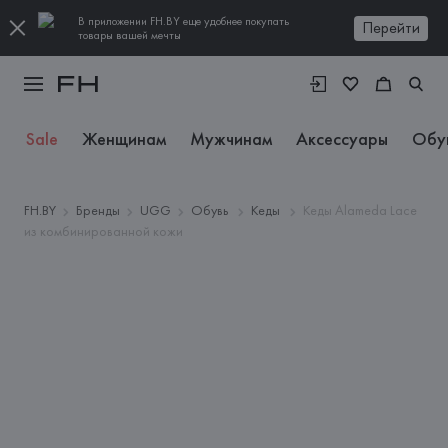
В приложении FH.BY еще удобнее покупать
Перейти
товары вашей мечты
Sale
Женщинам
Мужчинам
Аксессуары
Обу
FH.BY
Бренды
UGG
Обувь
Кеды
Кеды Alameda Lace
из комбинированной кожи