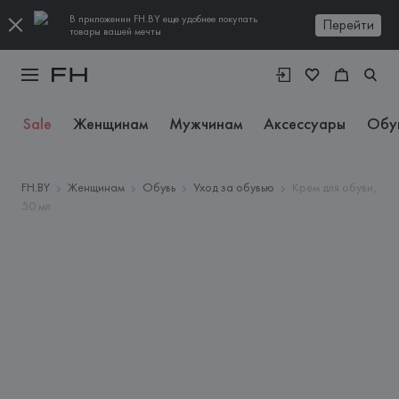
В приложении FH.BY еще удобнее покупать
Перейти
товары вашей мечты
Sale
Женщинам
Мужчинам
Аксессуары
Обу
FH.BY
Женщинам
Обувь
Уход за обувью
Крем для обуви,
50 мл