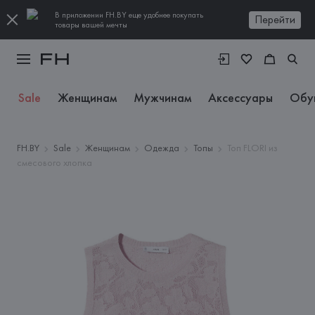
В приложении FH.BY еще удобнее покупать
Перейти
товары вашей мечты
Sale
Женщинам
Мужчинам
Аксессуары
Обу
FH.BY
Sale
Женщинам
Одежда
Топы
Топ FLORI из
смесового хлопка