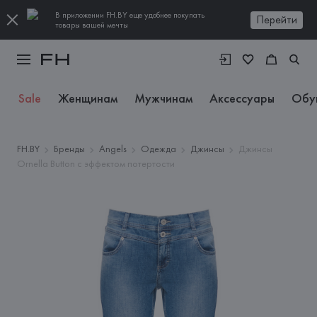
В приложении FH.BY еще удобнее покупать
Перейти
товары вашей мечты
Sale
Женщинам
Мужчинам
Аксессуары
Обу
FH.BY
Бренды
Angels
Одежда
Джинсы
Джинсы
Ornella Button с эффектом потертости