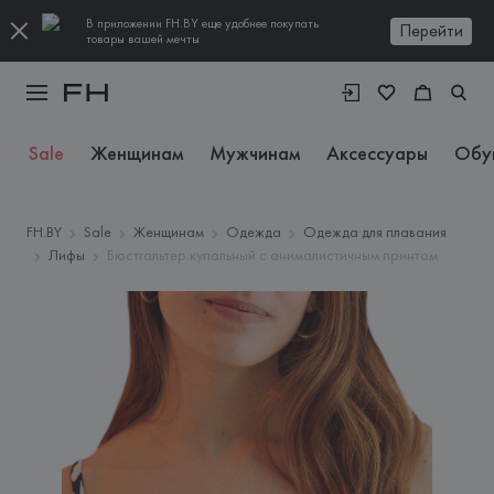
В приложении FH.BY еще удобнее покупать
Перейти
товары вашей мечты
Sale
Женщинам
Мужчинам
Аксессуары
Обу
FH.BY
Sale
Женщинам
Одежда
Одежда для плавания
Лифы
Бюстгальтер купальный с анималистичным принтом